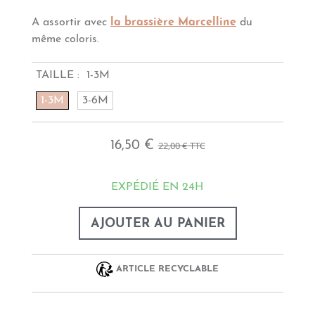
A assortir avec
l
a brassière Marcelline
du
même coloris.
TAILLE :
1-3M
1-3M
3-6M
16,50 €
22,00 €
TTC
EXPÉDIÉ EN 24H
AJOUTER AU PANIER
ARTICLE RECYCLABLE