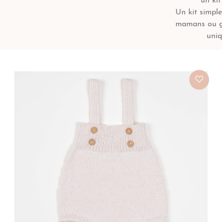
un kit
Un kit simple
mamans ou gr
uniq