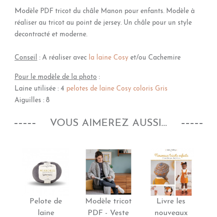
M
odèle PDF tricot du châle Manon pour enfants. Modèle à
réaliser au tricot au point de jersey. Un châle pour un style
decontracté et moderne.
Conseil
: A réaliser avec
la laine Cosy
et/ou Cachemire
Pour le modèle de la photo
:
Laine utilisée : 4
pelotes de laine Cosy coloris Gris
Aiguilles : 8
VOUS AIMEREZ AUSSI...
Pelote de
Modèle tricot
Livre les
M
laine
PDF - Veste
nouveaux