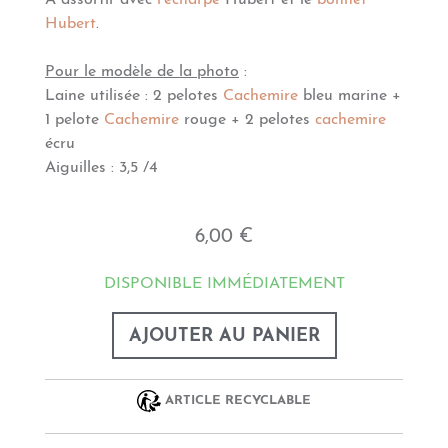
A assortir avec
l'écharpe
Hubert et le
bonnet
Hubert
.
Pour le modèle de la photo
:
Laine utilisée : 2 pelotes
Cachemire
bleu marine +
1 pelote
Cachemire
rouge + 2 pelotes
cachemire
écru
Aiguilles : 3,5 /4
6,00 €
DISPONIBLE IMMÉDIATEMENT
AJOUTER AU PANIER
ARTICLE RECYCLABLE