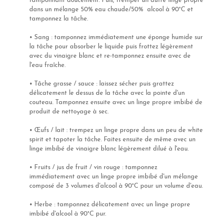
tamponnant doucement. Puis, tremper un autre linge propre
dans un mélange 50% eau chaude/50% alcool à 90°C et
tamponnez la tâche.
• Sang : tamponnez immédiatement une éponge humide sur
la tâche pour absorber le liquide puis f
rottez légèrement
avec du vinaigre blanc et re-tamponnez ensuite avec de
l'eau fraîche.
• Tâche grasse / sauce : laissez sécher puis grattez
délicatement le dessus de la tâche avec la pointe d'un
couteau. Tamponnez ensuite avec un linge propre imbibé de
produit de nettoyage à sec.
• Œufs / lait : trempez un linge propre dans un peu de white
spirit et tapoter la tâche. Faites ensuite de même avec un
linge imbibé de vinaigre blanc légèrement dilué à l'eau.
• Fruits / jus de fruit / vin rouge : tamponnez
immédiatement avec un linge propre imbibé d'un mélange
composé de 3 volumes d'alcool à 90°C pour un volume d'eau.
• Herbe :
tamponnez délicatement avec un linge propre
imbibé
d'alcool à 90°C pur.