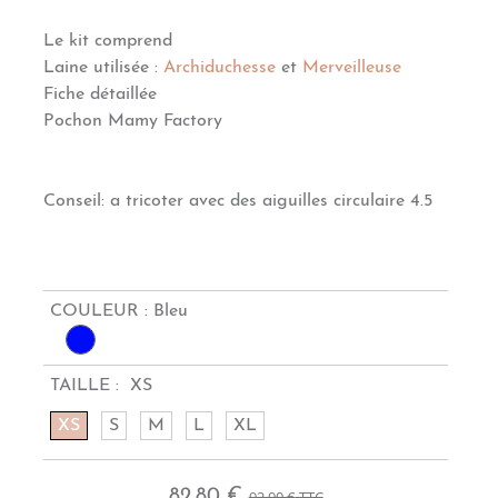
Le kit comprend
Laine utilisée :
Archiduchesse
et
Merveilleuse
Fiche détaillée
Pochon Mamy Factory
Conseil: a tricoter avec des aiguilles circulaire 4.5
COULEUR :
Bleu
TAILLE :
XS
XS
S
M
L
XL
82,80 €
92,00 €
TTC