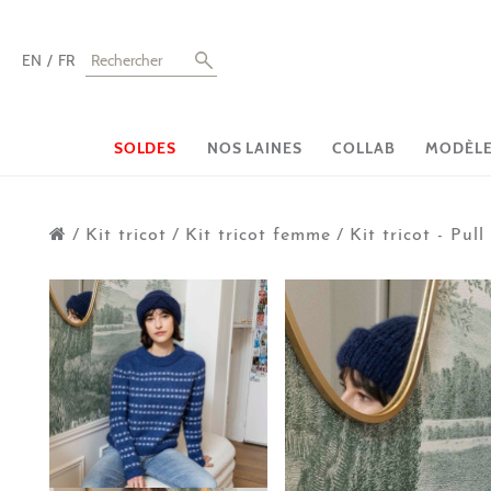
EN
FR
SOLDES
NOS LAINES
COLLAB
MODÈLES
/
Kit tricot
/
Kit tricot femme
/
Kit tricot - Pul