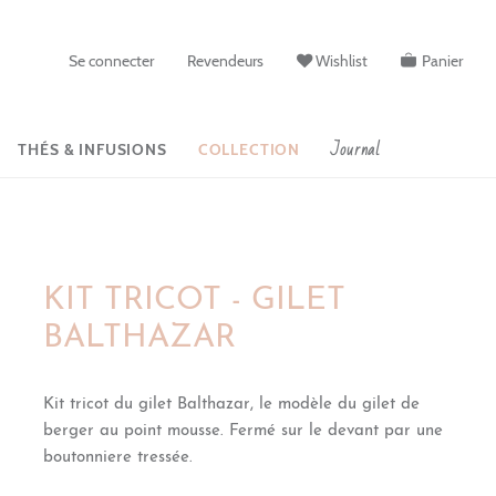
Se connecter
Revendeurs
Wishlist
Panier
Journal
THÉS & INFUSIONS
COLLECTION
KIT TRICOT - GILET
BALTHAZAR
Kit tricot du gilet Balthazar, le mod
è
le du gilet de
berger au point mousse. Fermé sur le devant par une
boutonniere tress
é
e.