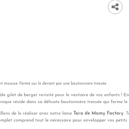
int mousse. Ferm
é sur le devant par une boutonniere tre
ss
é
e.
able gilet de berger revisité pour le vestiaire de vos enfants ! 
nique réside dans sa délicate boutonnière tressée qui ferme le
lons de le réaliser avec notre laine
Tara de Mamy Factory
. 
complet comprend tout le nécessaire pour envelopper vos petits