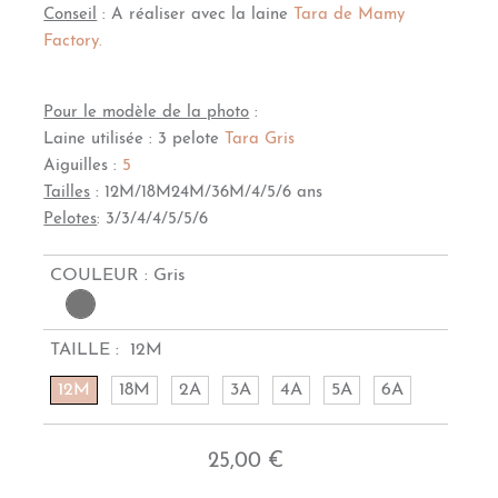
Conseil
: A réaliser avec la laine
Tara de Mamy
Factory.
Pour le modèle de la photo
:
Laine utilisée : 3 pelote
Tara Gris
Aiguilles :
5
Tailles
: 12M/18M24M/36M/4/5/6 ans
Pelotes
: 3/3/4/4/5/5/6
COULEUR :
Gris
TAILLE :
12M
12M
18M
2A
3A
4A
5A
6A
25,00 €