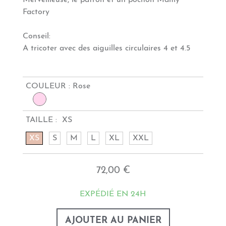
Merveilleuse, le patron et un pochon Mamy
Factory
Conseil:
A tricoter avec des aiguilles circulaires 4 et 4.5
COULEUR :
Rose
TAILLE :
XS
XS
S
M
L
XL
XXL
72,00 €
EXPÉDIÉ EN 24H
AJOUTER AU PANIER