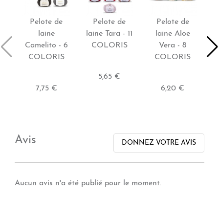
Pelote de
Pelote de
Pelote de
laine
laine Tara - 11
laine Aloe
Camelito - 6
COLORIS
Vera - 8
C
COLORIS
COLORIS
5,65 €
7,75 €
6,20 €
Avis
DONNEZ VOTRE AVIS
Aucun avis n'a été publié pour le moment.