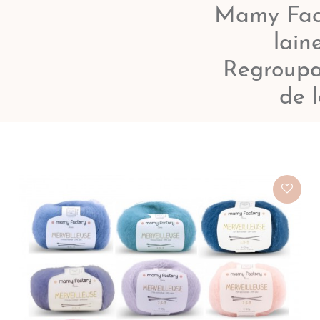
Mamy Fact
lain
Regroupa
de l