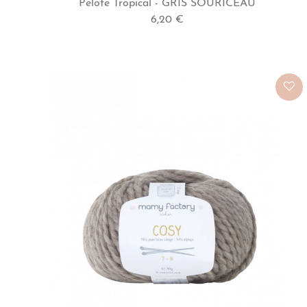
Pelote Tropical - GRIS SOURICEAU
6,20 €