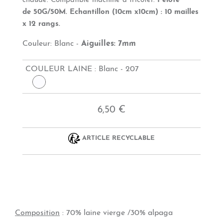
chaude. Compatible machine à tricoter.
Pelote
de
50G/50M.
Echantillon (10cm x10cm) : 10 mailles
x 12 rangs.
Couleur: Blanc -
Aiguilles: 7mm
COULEUR LAINE :
Blanc - 207
6,50 €
ARTICLE RECYCLABLE
Composition
:
70% laine vierge /30% alpaga