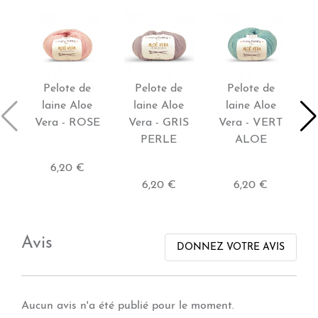
Pelote de
Pelote de
Pelote de
laine Aloe
laine Aloe
laine Aloe
Vera - ROSE
Vera - GRIS
Vera - VERT
V
PERLE
ALOE
6,20 €
6,20 €
6,20 €
Avis
DONNEZ VOTRE AVIS
Aucun avis n'a été publié pour le moment.