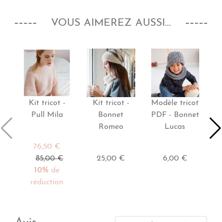
VOUS AIMEREZ AUSSI...
Kit tricot -
Kit tricot -
Modèle tricot
M
Pull Mila
Bonnet
PDF - Bonnet
P
Romeo
Lucas
76,50 €
85,00 €
25,00 €
6,00 €
10%
de
réduction