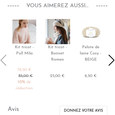
VOUS AIMEREZ AUSSI...
Kit tricot -
Kit tricot -
Pelote de
Pull Mila
Bonnet
laine Cosy -
l
Romeo
BEIGE
76,50 €
85,00 €
25,00 €
6,50 €
10%
de
réduction
Avis
DONNEZ VOTRE AVIS